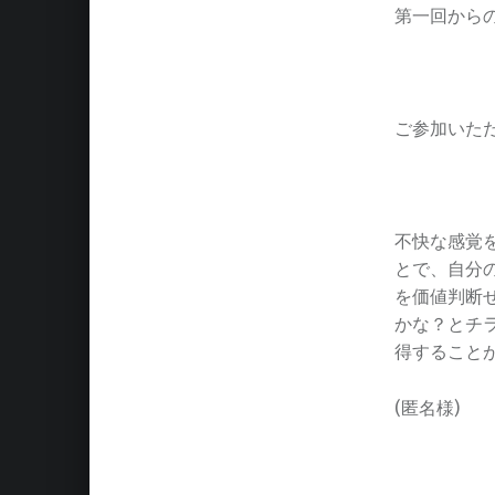
第一回から
ご参加いた
不快な感覚
とで、自分
を価値判断
かな？とチ
得すること
(匿名様)