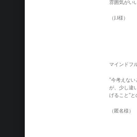
雰囲気がい
（J.I様）
マインドフ
”今考えない
が、少し違
げること”
（匿名様）