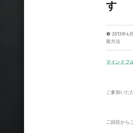
す
2013年4
善方法
マインドフ
ご参加いた
二回目から