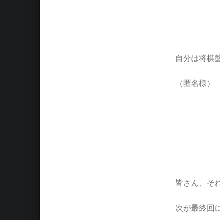
自分は将棋
（匿名様）
皆さん、そ
次が最終回