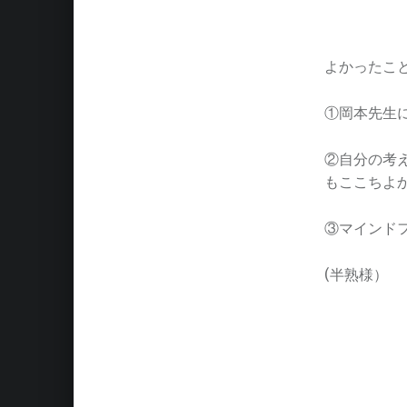
よかったこ
①岡本先生
②自分の考
もここちよ
③マインド
(半熟様）