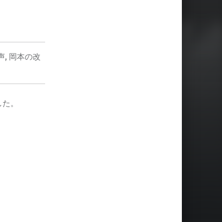
声
,
岡本の改
した。