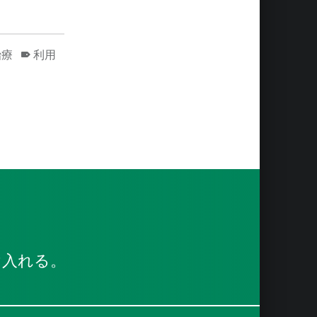
治療
利用
け入れる。