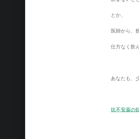
とか、
医師から、
仕方なく飲
あなたも、
抗不安薬の