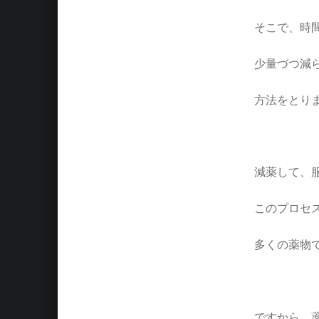
そこで、時
少量づつ減
方法をとり
減薬して、
このプロセ
多くの薬物
ですから、