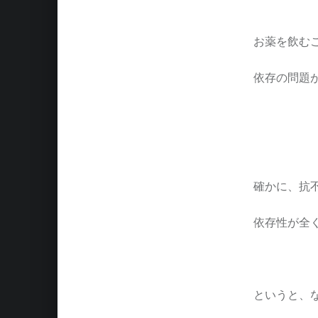
お薬を飲む
依存の問題
確かに、抗
依存性が全
というと、