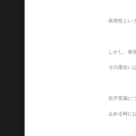
依存性とい
しかし、依
その度合い
抗不安薬に
止める時に