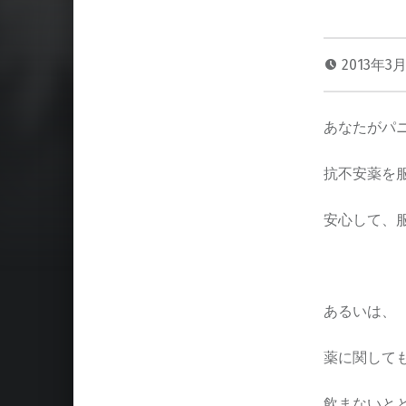
2013年3
あなたがパ
抗不安薬を
安心して、
あるいは、
薬に関して
飲まないと