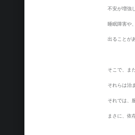
不安が増強
睡眠障害や
出ることが
そこで、ま
それらは治
それでは、
まさに、依